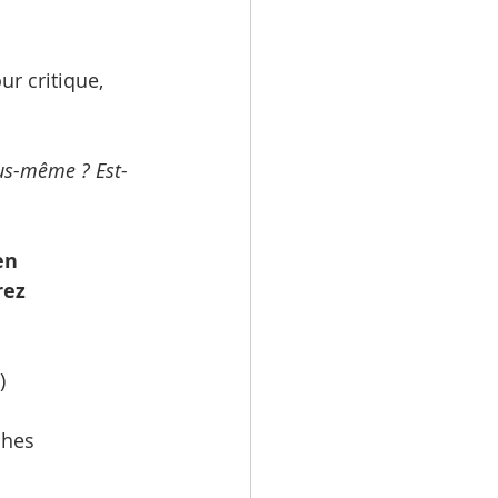
ur critique, 
us-même ? Est-
en 
ez 
)
ches 