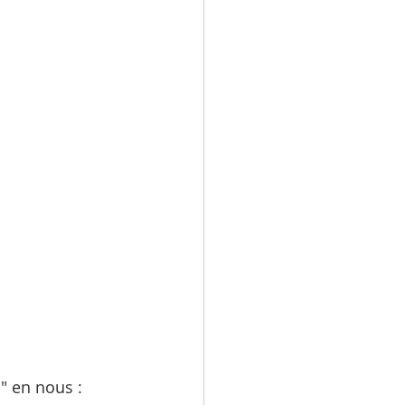
ante
alyse transactionnelle
" en nous : 