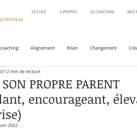
ACCUEIL
A PROPOS
LE COACHING
MES 
systémique
coaching
Alignement
Bilan
Changement
Créa
021
2 min de lecture
 stress
Indicateurs de direction
La séance coaching
 SON PROPRE PARENT
lant, encourageant, élev
éfense / protection
Offres spéciales
Organiser et dirige
ise)
intérieurs
Prendre sa vie en main
Qu'est-ce que le coac
juin 2022