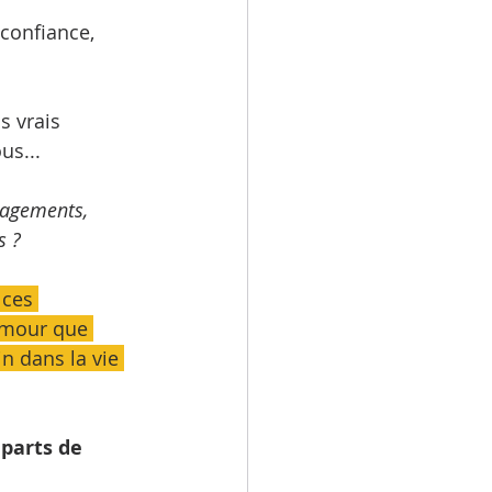
 confiance, 
s vrais 
us...
ragements, 
s ? 
 ces 
amour que 
n dans la vie 
parts de 