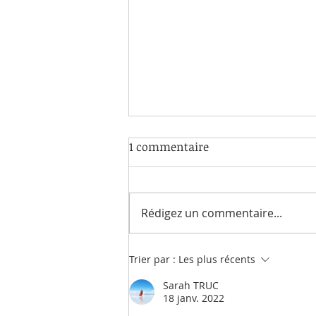
1 commentaire
Rédigez un commentaire...
DE QUELLES AUTORISATIONS
Trier par :
Les plus récents
AI-BESOIN ? ET QUELLES
Sarah TRUC
AUTORISATIONS JE
18 janv. 2022
SOUHAITE DONNER AUTOUR