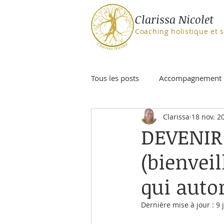
Clarissa Nicolet
Coaching holistique et 
Tous les posts
Accompagnement 
Clarissa
18 nov. 2
Equilibre de vie
Facteurs de
DEVENIR
(bienveil
Libération
Mécanismes de d
qui autor
Pouvoir intérieur
Polarités 
Dernière mise à jour :
9 