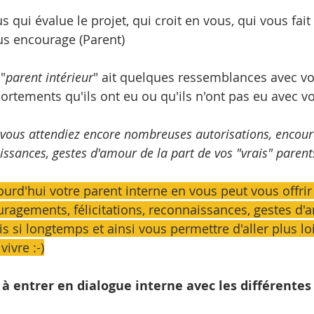
vous qui évalue le projet, qui croit en vous, qui vous fait
us encourage (Parent)
 "
parent intérieur
" ait quelques ressemblances avec vo
ortements qu'ils ont eu ou qu'ils n'ont pas eu avec vo
 vous attendiez encore nombreuses autorisations, encou
aissances, gestes d'amour de la part de vos "vrais" parent
urd'hui votre parent interne en vous peut vous offrir
uragements, félicitations, reconnaissances, gestes d'
 si longtemps et ainsi vous permettre d'aller plus loi
ivre :-)
à entrer en dialogue interne avec les différentes 