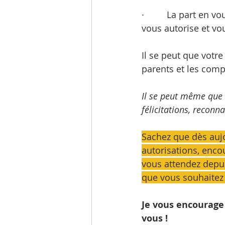
·         La part en 
vous autorise et vo
Il se peut que votre
parents et les comp
Il se peut même que
félicitations, reconn
Sachez que dès aujo
autorisations, enco
vous attendez depuis
que vous souhaitez v
Je vous encourage 
vous ! 