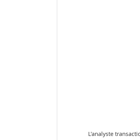
Schémas de comportements
Organisation horizontale
En
L'analyste transacti