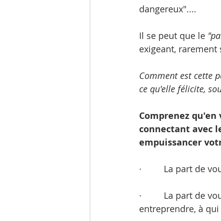
dangereux"....
Il se peut que le 
"pa
exigeant, rarement s
Comment est cette pa
ce qu'elle félicite, s
Comprenez qu'en v
connectant avec l
empuissancer votr
·         La part de 
·         La part d
entreprendre, à qui