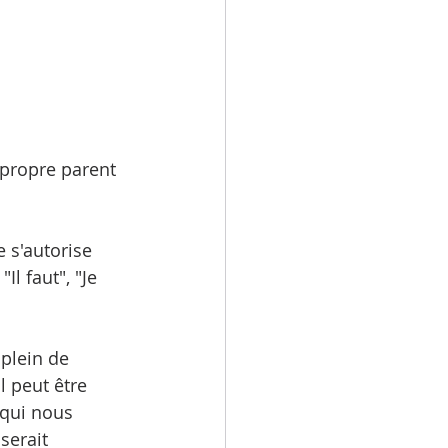
propre parent 
e s'autorise 
l faut", "Je 
plein de 
 peut être 
 qui nous 
serait 