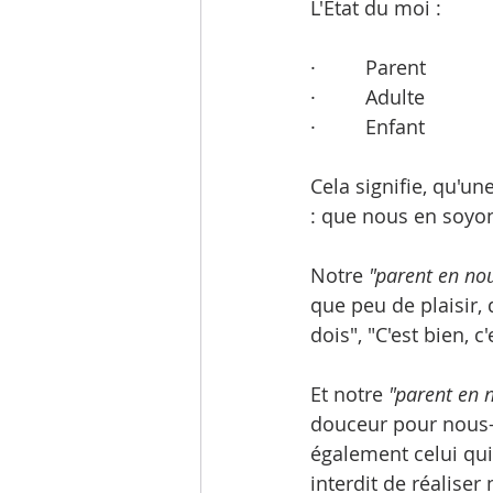
L'Etat du moi :
·         Parent
·         Adulte 
·         Enfant
Cela signifie, qu'
: que nous en soyon
Notre 
"parent en no
que peu de plaisir, 
dois", "C'est bien, c
Et notre 
"parent en 
douceur pour nous-m
également celui qui 
interdit de réaliser 