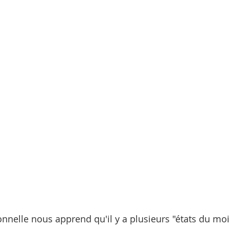
Structure et cadre
Vision | Direction
Organisation viv
treprises vivantes
Ecosystème de vie et d'entreprise
An
onnelle nous apprend qu'il y a plusieurs "états du moi