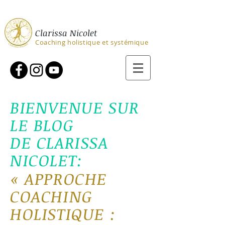
Clarissa Nicolet
Coaching holistique et systémique
BIENVENUE SUR
LE BLOG
DE CLARISSA
NICOLET:
«
APPROCHE
COACHING
H
OLIS
TIQ
U
E :