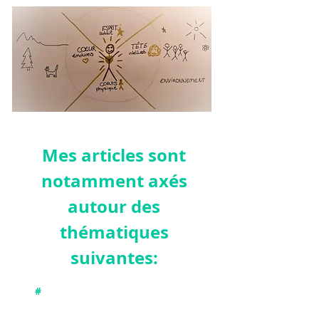
Mes articles sont
notamment axés
autour des
thémat
iques
suivantes:
#
Connecter avec nos différentes
dimensions : physique, émotionnelle,
intellectuelle et subtile