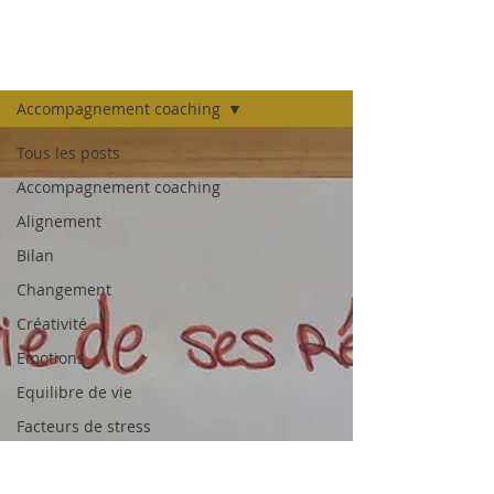
LE BLOG
Accompagnement coaching
Tous les posts
Accompagnement coaching
Alignement
Bilan
Changement
Créativité
Emotions
Equilibre de vie
Facteurs de stress
Indicateurs de direction