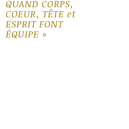
QUAND CORPS,
COEUR, TÊTE et
ESPRIT FONT
ÉQUIPE »
Ici je vous partage des articles et
réflexions, souvent accompagnés
d’exercices.
Mes articles s’adressent à vous,
humains et professionnels de
l’accompagnement qui souhaitez
considérer l’Être humain dans son
ensemble, avec toutes ses
dimensions. À vous, qui prenez votre
place pour créer la vie à laquelle vous
aspirez ainsi qu'un monde plus beau.