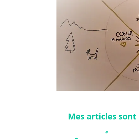
Mes articles son
#
Connecter avec
#
Etablir une connexion et pro