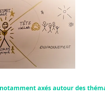
Ici je vous 
souven
Mes article
professio
souhaitez c
ensemble, av
qui prenez
laquelle vou
t notamment axés autour des thém
 nos différentes dimensions : physique, émotionnelle, intellect
gressivement générer un dialogue avec les différentes parts de 