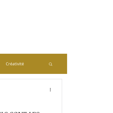
ie (systémique)
n corrélation
-Tête
mplet
Créativité
a séance coaching
iales