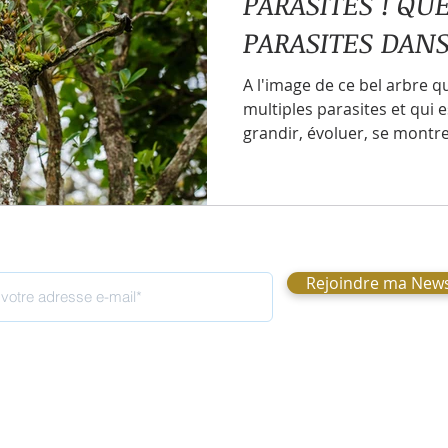
PARASITES ! QU
PARASITES DANS
Parasites
Pouvoir intérieur
Polarités intérieurs
A l'image de ce bel arbre qu
multiples parasites et qui
u'est-ce que le coaching ?
Ressentis
Schémas de 
grandir, évoluer, se montrer
 | Direction
Organisation vivante
Organisation hor
Rejoindre ma News
ystème de vie et d'entreprise
Analyse transactionnelle
ssa Nicolet
nicolet.clarissa@gmail.com
18