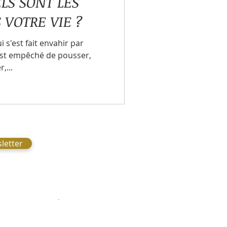
ELS SONT LES
 VOTRE VIE ?
i s'est fait envahir par
 est empêché de pousser,
comportements
,...
izontale
letter
22
.
Chernex, Suisse