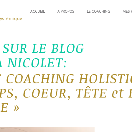
ACCUEIL
A PROPOS
LE COACHING
MES 
systémique
SUR LE BLOG
A NICOLET:
 COACHING H
OLIS
T
S, COEUR, TÊTE et
E »