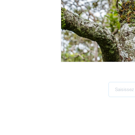
Organiser et diriger sa vie
Prendre sa vie en main
Q
Structure et cadre
Vision
Entreprises vivantes
Ecos
© 2021 par Clari