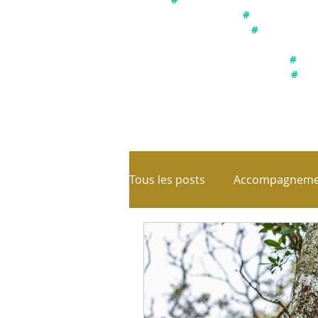
#
Utiliser le s
#
Connexion a
#
Acc
#
Int
Tous les posts
Accompagnemen
Emotions
Equilibre de vi
Les parts de soi
Libérati