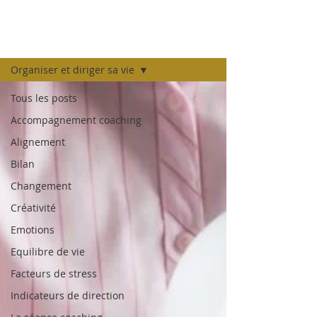
LE BLOG
Organiser et diriger sa vie
Tous les posts
Accompagnement coaching
Alignement
Bilan
Changement
Créativité
Emotions
Equilibre de vie
Facteurs de stress
Indicateurs de direction