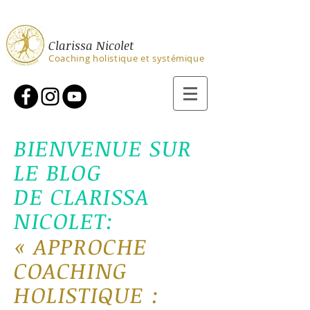
Clarissa Nicolet
Coaching holistique et systémique
BIENVENUE SUR
LE BLOG
DE CLARISSA
NICOLET:
«
APPROCHE
COACHING
H
OLIS
TIQ
U
E :