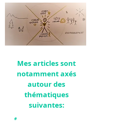
Mes articles sont
notamment axés
autour des
thémat
iques
suivantes:
#
Connecter avec nos différentes
dimensions : physique, émotionnelle,
intellectuelle et subtile