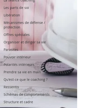
La séance coaching
Les parts de soi
Libération
Mécanismes de défense /
protection
Offres spéciales
Organiser et diriger sa vie
Parasites
Pouvoir intérieur
Polarités intérieurs
Prendre sa vie en main
Qu'est-ce que le coaching ?
Ressentis
Schémas de comportements
Structure et cadre