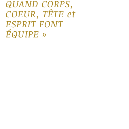
QUAND CORPS,
COEUR, TÊTE et
ESPRIT FONT
ÉQUIPE »
Ici je vous partage des articles et
réflexions, souvent accompagnés
d’exercices.
Mes articles s’adressent à vous,
humains et professionnels de
l’accompagnement qui souhaitez
considérer l’Être humain dans son
ensemble, avec toutes ses
dimensions. À vous, qui prenez votre
place pour créer la vie à laquelle vous
aspirez ainsi qu'un monde plus beau.