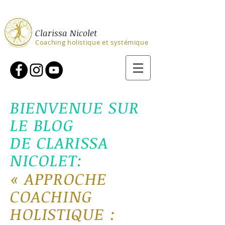
Clarissa Nicolet
Coaching holistique et systémique
BIENVENUE SUR
LE BLOG
DE CLARISSA
NICOLET:
«
APPROCHE
COACHING
H
OLIS
TIQ
U
E :