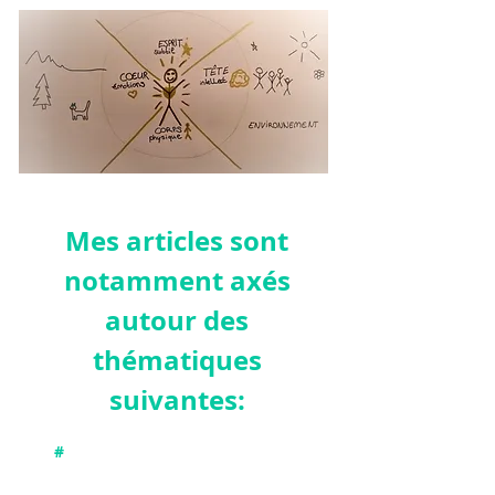
Mes articles sont
notamment axés
autour des
thémat
iques
suivantes:
#
Connecter avec nos différentes
dimensions : physique, émotionnelle,
intellectuelle et subtile