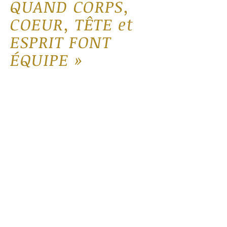
QUAND CORPS,
COEUR, TÊTE et
ESPRIT FONT
ÉQUIPE »
Ici je vous partage des articles et
réflexions, souvent accompagnés
d’exercices.
Mes articles s’adressent à vous,
humains et professionnels de
l’accompagnement qui souhaitez
considérer l’Être humain dans son
ensemble, avec toutes ses
dimensions. À vous, qui prenez votre
place pour créer la vie à laquelle vous
aspirez ainsi qu'un monde plus beau.