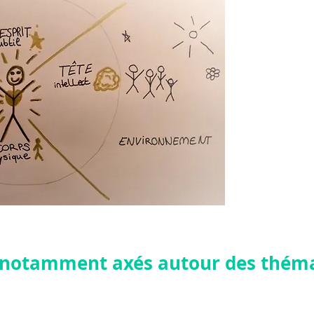
Ici je vous 
souven
Mes article
professio
souhaitez c
ensemble, av
qui prenez
laquelle vou
t notamment axés autour des thém
 nos différentes dimensions : physique, émotionnelle, intellect
gressivement générer un dialogue avec les différentes parts de 