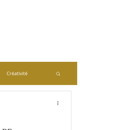
ie (systémique)
n corrélation
-Tête
mplet
Créativité
a séance coaching
iales