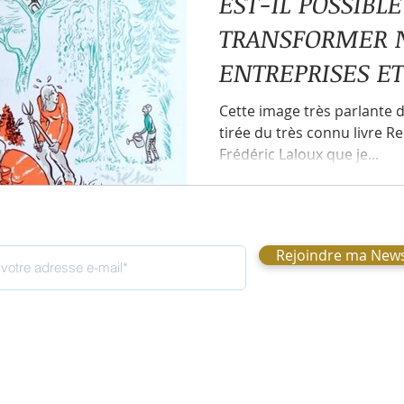
EST-IL POSSIBLE
TRANSFORMER 
Parasites
Pouvoir intérieur
Polarités intérieurs
ENTREPRISES ET
VIVRE UN ECOS
Cette image très parlante d
u'est-ce que le coaching ?
Ressentis
Schémas de 
tirée du très connu livre R
HARMONIEUX?
Frédéric Laloux que je...
 | Direction
Organisation vivante
Organisation hor
Rejoindre ma News
ystème de vie et d'entreprise
Analyse transactionnelle
ssa Nicolet
nicolet.clarissa@gmail.com
18