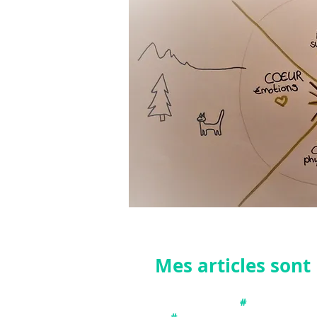
Mes articles son
#
Connecter avec
#
Etablir une connexion et pro