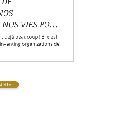
 DE
NOS
 NOS VIES POUR
YSTÈME PLUS
it déjà beaucoup ! Elle est
comportements
einventing organizations de
izontale
letter
22
.
Chernex, Suisse