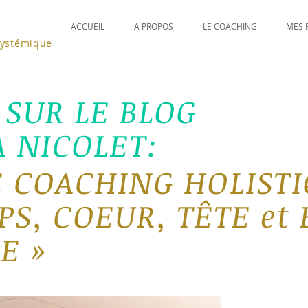
ACCUEIL
A PROPOS
LE COACHING
MES 
systémique
SUR LE BLOG
A NICOLET:
 COACHING H
OLIS
T
S, COEUR, TÊTE et
E »