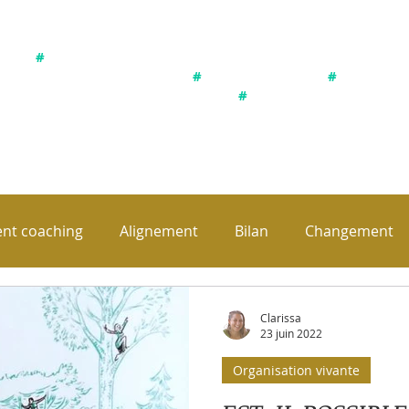
ystème pour une compréhension et transformation de soi et sa v
vec son environnement, observation de l'ensemble et des liens e
#
Définir une intention / sa vision / ses objectifs réels
ueil et gestion des émotions
#
Ecoute du corps
#
Corps-Cœur
égration des différentes parts de soi
#
Devenir autonome et co
Bonne exploration !
t coaching
Alignement
Bilan
Changement
e
Facteurs de stress
Indicateurs de direction
L
Clarissa
23 juin 2022
Organisation vivante
on
Mécanismes de défense / protection
Offres spéc