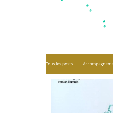
#
Utiliser le s
#
Connexion a
#
Acc
#
Int
Tous les posts
Accompagnemen
Emotions
Equilibre de vi
Les parts de soi
Libérati