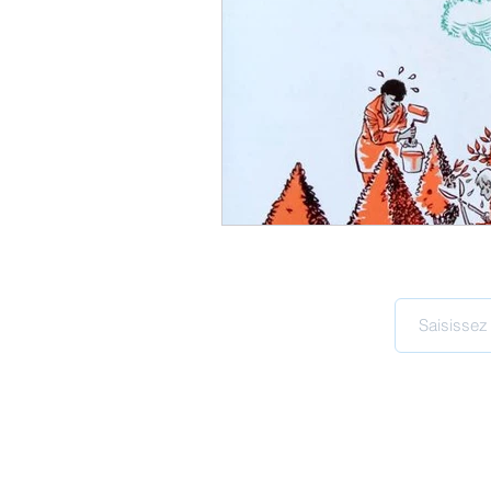
Organiser et diriger sa vie
Prendre sa vie en main
Q
Structure et cadre
Vision
Entreprises vivantes
Ecos
© 2021 par Clari