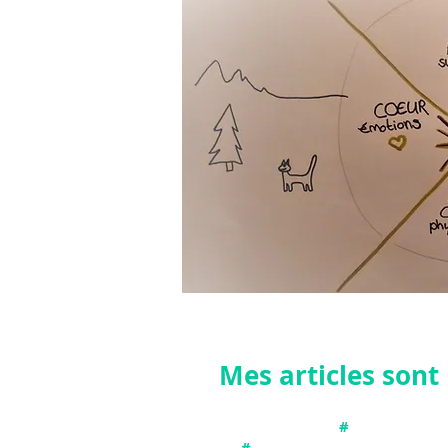
Mes articles son
#
Connecter avec
#
Etablir une connexion et pro