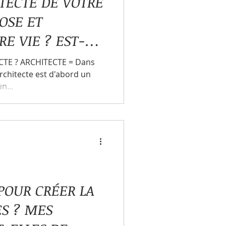
ITECTE DE VOTRE
OSE ET
E VIE ? EST-CE
CTE ? ARCHITECTE = Dans
comportements
architecte est d'abord un
n...
izontale
 POUR CRÉER LA
ES ? MES