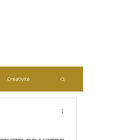
ie (systémique)
n corrélation
-Tête
mplet
Créativité
a séance coaching
iales