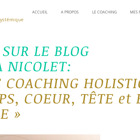
ACCUEIL
A PROPOS
LE COACHING
MES 
systémique
SUR LE BLOG
A NICOLET:
 COACHING H
OLIS
T
S, COEUR, TÊTE et
E »