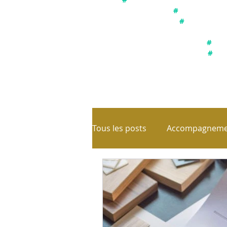
#
Utiliser le s
#
Connexion a
#
Acc
#
Int
Tous les posts
Accompagnemen
Emotions
Equilibre de vi
Les parts de soi
Libérati