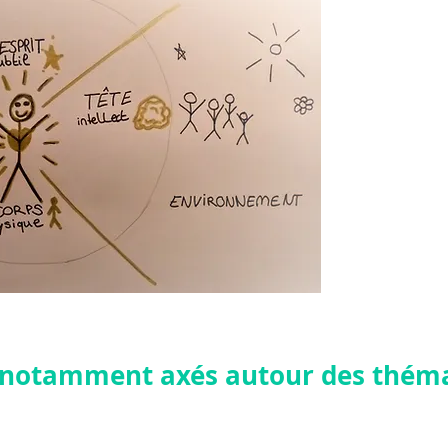
Ici je vous 
souven
Mes article
professio
souhaitez c
ensemble, av
qui prenez
laquelle vou
t notamment axés autour des thém
 nos différentes dimensions : physique, émotionnelle, intellect
gressivement générer un dialogue avec les différentes parts de 