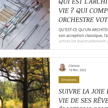
QUI EST L'ARCH
VIE ? QUI COMP
Parasites
Pouvoir intérieur
Polarités intérieurs
ORCHESTRE VOTR
PLAISANT ?
QU'EST-CE QU'UN ARCHITE
u'est-ce que le coaching ?
Ressentis
Schémas de 
son acception classique, l'
artiste (et éventuellement u
 | Direction
Organisation vivante
Organisation hor
Clarissa
ystème de vie et d'entreprise
Analyse transactionnelle
10 févr. 2022
Emotions
SUIVRE LA JOIE
VIE DE SES RÊV