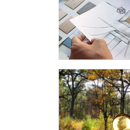
Organiser et diriger sa vie
Prendre sa vie en main
Q
Structure et cadre
Vision
Entreprises vivantes
Ecos