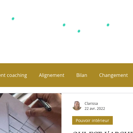
ystème pour une compréhension et transformation de soi et sa v
vec son environnement, observation de l'ensemble et des liens e
#
Définir une intention / sa vision / ses objectifs réels
ueil et gestion des émotions
#
Ecoute du corps
#
Corps-Cœur
égration des différentes parts de soi
#
Devenir autonome et co
Bonne exploration !
t coaching
Alignement
Bilan
Changement
e
Facteurs de stress
Indicateurs de direction
L
Clarissa
22 avr. 2022
Pouvoir intérieur
on
Mécanismes de défense / protection
Offres spéc