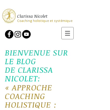
Clarissa Nicolet
Coaching holistique et systémique
BIENVENUE SUR
LE BLOG
DE CLARISSA
NICOLET:
«
APPROCHE
COACHING
H
OLIS
TIQ
U
E :