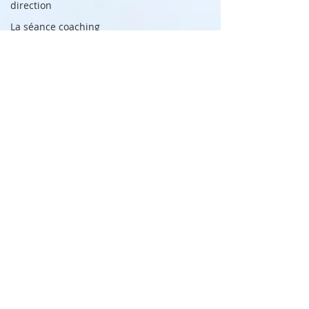
direction
La séance coaching
Les parts de soi
Libération
Mécanismes de
défense / protection
Offres spéciales
Organiser et diriger sa
vie
Parasites
Pouvoir intérieur
Polarités intérieurs
Prendre sa vie en main
Qu'est-ce que le
coaching ?
Ressentis