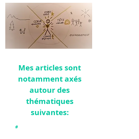
Mes articles sont
notamment axés
autour des
thémat
iques
suivantes:
#
Connecter avec nos différentes
dimensions : physique, émotionnelle,
intellectuelle et subtile