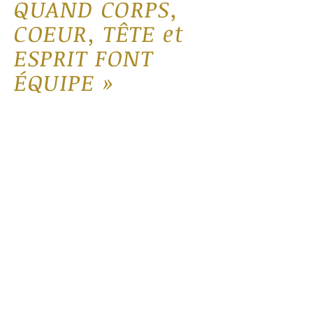
QUAND CORPS,
COEUR, TÊTE et
ESPRIT FONT
ÉQUIPE »
Ici je vous partage des articles et
réflexions, souvent accompagnés
d’exercices.
Mes articles s’adressent à vous,
humains et professionnels de
l’accompagnement qui souhaitez
considérer l’Être humain dans son
ensemble, avec toutes ses
dimensions. À vous, qui prenez votre
place pour créer la vie à laquelle vous
aspirez ainsi qu'un monde plus beau.