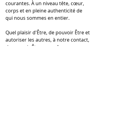
courantes. À un niveau tête, cœur, 
corps et en pleine authenticité de 
qui nous sommes en entier. 
Quel plaisir d'Être, de pouvoir Être et 
autoriser les autres, à notre contact, 
de pouvoir Être eux-même, 
pleinement :-)
Moi je rêve d'un monde où chacun 
est autorisé, et s'autorise, à être lui-
même, elle-même, dans toute sa 
grandeur et les facettes 
merveilleuses de qui il ou elle est.
Ce monde dans lequel le groupe 
permet, et même demande, à 
chaque individu d'incarner 
véritablement ce qu'il/elle est.