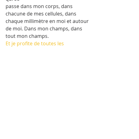
passe dans mon corps, dans 
chacune de mes cellules, dans 
chaque millimètre en moi et autour 
de moi. Dans mon champs, dans 
tout mon champs.
Et je profite de toutes les 
magnifiques sensations de cet 
instant, j'observe l'énergie qui circule 
en moi et autours de moi.
Bon et bien sûr si avant, pendant 
tout ça, après tout ça, il y a des 
émotions qui se manifestent : prenez 
le temps de les accueillir ! Les 
émotions ont jute besoin d'être 
accueillies, ressenties, exprimées 
parfois.