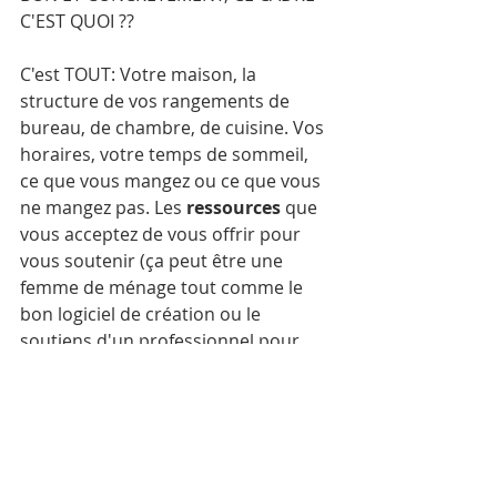
C'EST QUOI ?? 
C'est TOUT: Votre maison, la 
structure de vos rangements de 
bureau, de chambre, de cuisine. Vos 
horaires, votre temps de sommeil, 
ce que vous mangez ou ce que vous 
ne mangez pas. Les 
ressources
 que 
vous acceptez de vous offrir pour 
vous soutenir (ça peut être une 
femme de ménage tout comme le 
bon logiciel de création ou le 
soutiens d'un professionnel pour 
une création spécifique.) Vos règles 
de vie. Ce que vous vous autorisez et 
pour quelles raisons. Votre cadre est 
ce qui régis et règle votre vie. 