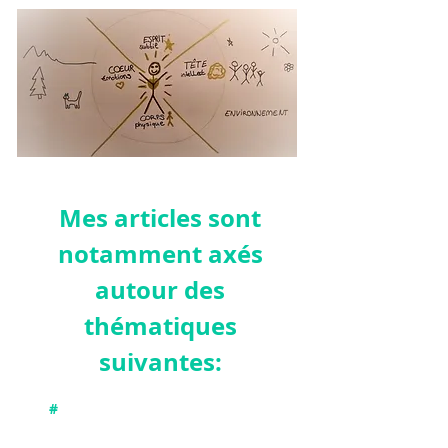
Mes articles sont
notamment axés
autour des
thémat
iques
suivantes:
#
Connecter avec nos différentes
dimensions : physique, émotionnelle,
intellectuelle et subtile