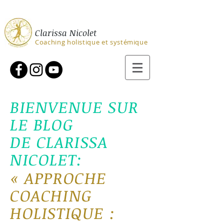
Clarissa Nicolet
Coaching holistique et systémique
BIENVENUE SUR
LE BLOG
DE CLARISSA
NICOLET:
«
APPROCHE
COACHING
H
OLIS
TIQ
U
E :