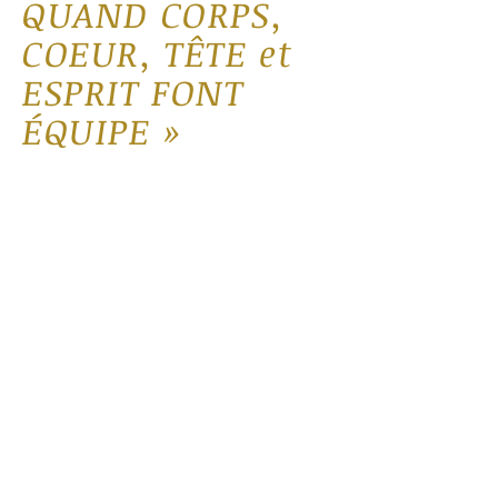
QUAND CORPS,
COEUR, TÊTE et
ESPRIT FONT
ÉQUIPE »
Ici je vous partage des articles et
réflexions, souvent accompagnés
d’exercices.
Mes articles s’adressent à vous,
humains et professionnels de
l’accompagnement qui souhaitez
considérer l’Être humain dans son
ensemble, avec toutes ses
dimensions. À vous, qui prenez votre
place pour créer la vie à laquelle vous
aspirez ainsi qu'un monde plus beau.