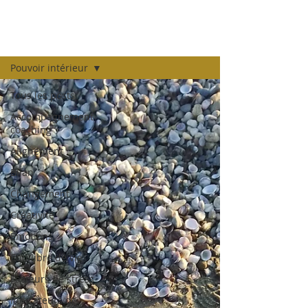
LE BLOG
Pouvoir intérieur
Tous les posts
Accompagnement
coaching
Alignement
Bilan
Changement
Créativité
Emotions
Equilibre de vie
Facteurs de stress
Indicateurs de