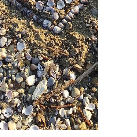
Ressentis
Schémas de
comportements
Structure et cadre
Vision | Direction
Organisation
vivante
Organisation
horizontale
Entreprises
vivantes
Ecosystème de vie
et d'entreprise
Analyse
transactionnelle