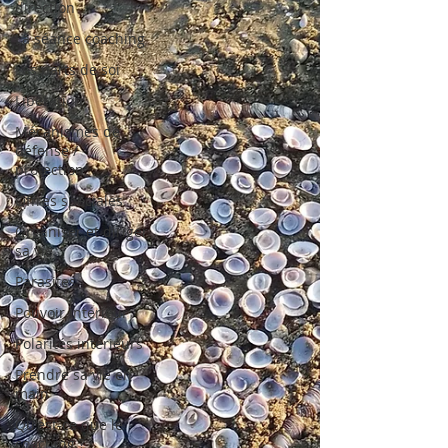
direction
La séance coaching
Les parts de soi
Libération
Mécanismes de
défense /
protection
Offres spéciales
Organiser et diriger
sa vie
Parasites
Pouvoir intérieur
Polarités intérieurs
Prendre sa vie en
main
Qu'est-ce que le
coaching ?