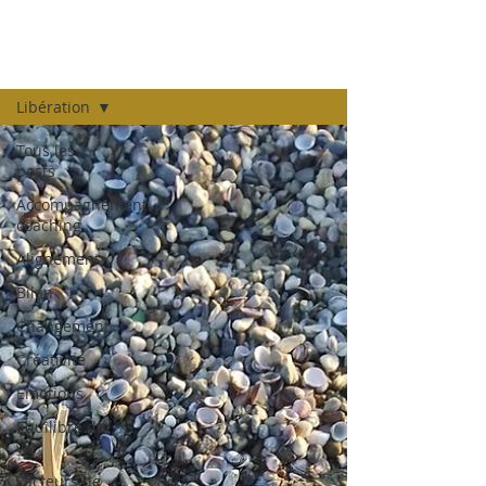
LE BLOG
Libération
Tous les
posts
Accompagnement
coaching
Alignement
Bilan
Changement
Créativité
Emotions
Equilibre de
vie
Facteurs de