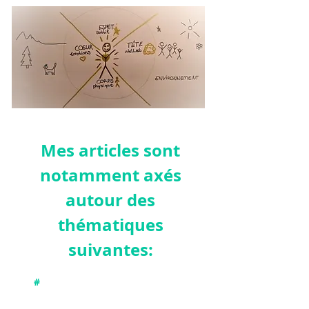
Mes articles sont
notamment axés
autour des
thémat
iques
suivantes:
#
Connecter avec nos différentes
dimensions : physique, émotionnelle,
intellectuelle et subtile