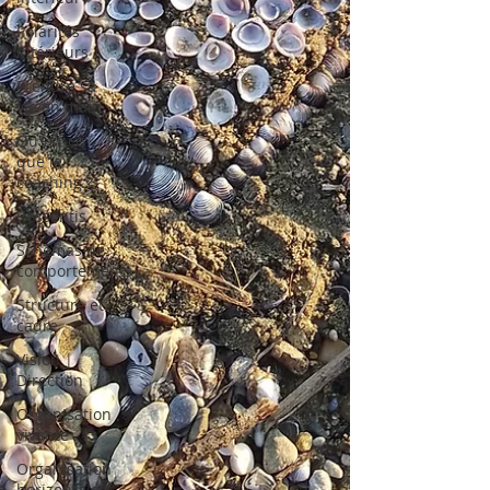
Polarités
intérieurs
Prendre sa
vie en main
Qu'est-ce
que le
coaching ?
Ressentis
Schémas de
comportements
Structure et
cadre
Vision |
Direction
Organisation
vivante
Organisation
horizontale