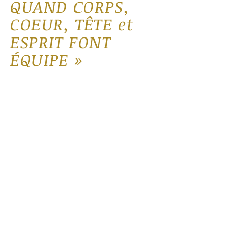
QUAND CORPS,
COEUR, TÊTE et
ESPRIT FONT
ÉQUIPE »
Ici je vous partage des articles et
réflexions, souvent accompagnés
d’exercices.
Mes articles s’adressent à vous,
humains et professionnels de
l’accompagnement qui souhaitez
considérer l’Être humain dans son
ensemble, avec toutes ses
dimensions. À vous, qui prenez votre
place pour créer la vie à laquelle vous
aspirez ainsi qu'un monde plus beau.