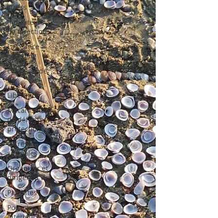
stress
Indicateurs
de direction
La séance
coaching
Les parts de
soi
Libération
Mécanismes
de défense /
protection
Offres
spéciales
Organiser et
diriger sa vie
Parasites
Pouvoir
intérieur