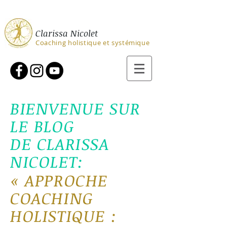
Clarissa Nicolet
Coaching holistique et systémique
BIENVENUE SUR
LE BLOG
DE CLARISSA
NICOLET:
«
APPROCHE
COACHING
H
OLIS
TIQ
U
E :